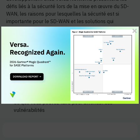
défis liés à la sécurité lors de la mise en œuvre du SD-
WAN, les raisons pour lesquelles la sécurité est si
importante pour le SD-WAN et les solutions qui
répondent directement aux défis liés à la sécurité lors
du déploiement du SD-WAN.
Au cours de ce webinaire, vous découvrirez :
Principales menaces de sécurité auxquelles sont
confrontées les implémentations SD-WAN
Pourquoi est-il si important de s'attaquer à ces
problèmes de sécurité ?
Ce que vous pouvez faire pour atténuer ces
vulnérabilités