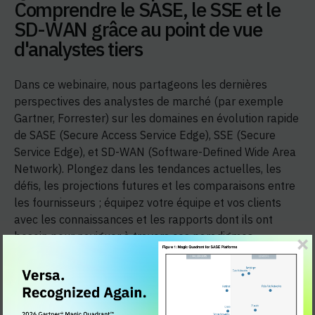
Comprendre le SASE, le SSE et le
SD-WAN grâce au point de vue
d'analystes tiers
Dans ce webinaire, nous partageons les dernières
perspectives des analystes de marché (par exemple
Gartner, Forrester) sur les domaines en évolution rapide
de SASE (Secure Access Service Edge), SSE (Secure
Service Edge), et SD-WAN (Software-Defined Wide Area
Network). Plongez dans les tendances actuelles, les
défis, les projections futures et les comparaisons entre
les fournisseurs ; équipez votre équipe et vos clients
avec les connaissances et les rapports dont ils ont
besoin pour naviguer à travers ces paradigmes
transformateurs de réseau et de sécurité.