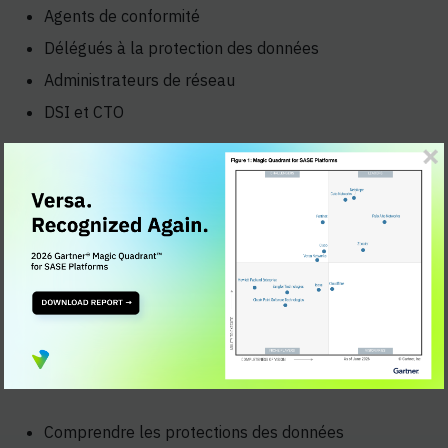
Agents de conformité
Délégués à la protection des données
Administrateurs de réseau
DSI et CTO
Aperçu de l'apprentissage des participants :
Les participants acquerront une compréhension
approfondie des solutions DLPNetworks Versa
Networks, notamment comment mettre en œuvre et
gérer les politiques DLP, garantir la conformité
réglementaire et protéger les données sensibles contre
tout accès non autorisé et toute exfiltration.
Principaux enseignements :
Comprendre les protections des données