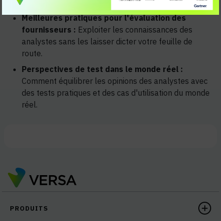
des besoins des entreprises.
Meilleures pratiques pour l'évaluation des
fournisseurs :
Exploiter les connaissances des
analystes sans les laisser dicter votre feuille de
route.
Perspectives de test dans le monde réel :
Comment équilibrer les opinions des analystes avec
des tests pratiques et des cas d'utilisation du monde
réel.
PRODUITS