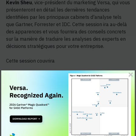
Kevin Sheu
, vice-président du marketing Versa, qui vous
présenteront en détail les dernières tendances
identifiées par les principaux cabinets d'analyse tels
que Gartner, Forrester et IDC. Cette session ira au-delà
des apparences et vous fournira des conseils concrets
sur la manière de traduire les analyses des experts en
décisions stratégiques pour votre entreprise.
Cette session couvrira
Décoder la recherche des analystes :
Comprendre ce que les évaluations des fournisseurs,
les Magic Quadrants et les Waves révèlent sur la
maturité des produits, les capacités des plates-
formes et le positionnement des fournisseurs.
Naviguer dans les priorités de l'entreprise :
Comment les tendances changeantes en matière de
SASE, SD-WAN et SSE unifiés reflètent l'évolution