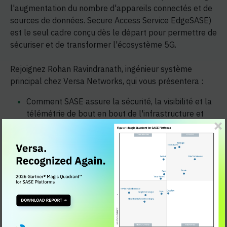
l'augmentation du nombre d'appareils connectés et de
sources de données. Secure Access Service EdgeSASE)
est le seul cadre conçu dès le départ pour permettre de
sécuriser et de transformer l'écosystème 5G.
Rejoignez Rohan Ravindranath, ingénieur système
principal chez Versa Networks, qui vous présentera :
Comment SASE assure la sécurité, la visibilité et la
télémétrie de bout en bout de l'infrastructure et
des services 5G
Comment SASE peut créer un écosystème IoT
sécurisé avec une gestion et un contrôle à partir
d'une seule vitre.
Méthodologies efficaces pour le découpage de
réseaux 5G afin de répondre à une grande variété
de cas d'utilisation professionnels
Comment SASE fournit des plates-formes MEC