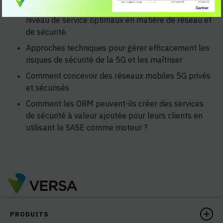
sécurisées et hyperscalées avec des accords de
niveau de service optimaux en matière de réseau et
de sécurité.
Approches techniques pour gérer efficacement les
risques de sécurité de la 5G et les maîtriser
Comment concevoir des réseaux mobiles 5G privés
et sécurisés
Comment les ORM peuvent-ils créer des services
de sécurité à valeur ajoutée pour leurs clients en
utilisant le SASE comme moteur ?
PRODUITS