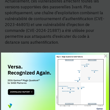
Actuellement, ces vulnérabilités affectent toutes les
versions supportées des passerelles Ivanti. Plus
spécifiquement, une chaîne d'exploitation combinant la
vulnérabilité de contournement d'authentification (CVE-
2023-46805) et une vulnérabilité d'injection de
commande (CVE-2024-21887) a été utilisée pour
permettre aux attaquants d'exécuter du code à
distance sans authentification.
Par la suite, le 31 janvier 2024, deux autres
vulnérabilités de haute gravité ont été divulguées par
Ivanti et publiées dans le NVD (CVE-2024-21888 &
CVE-2024-21893), et la CISA a alors émis une directive
d'urgence à l'intention de toutes les agences fédérales
américaines pour atténuer (c'est-à-dire déconnecter)
les produits Ivanti Connect Secure et Ivanti Policy
Secure de leurs réseaux au plus tard à 23h59 le 2
février 2024.