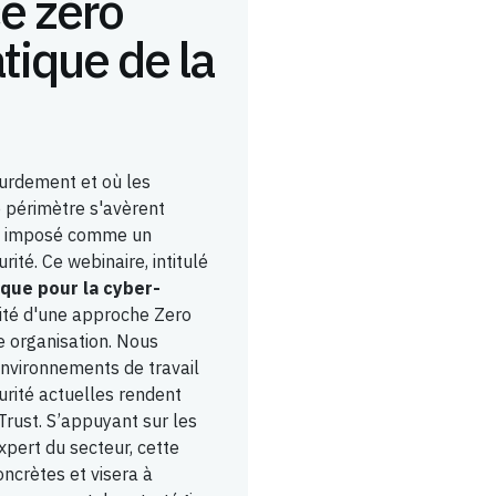
ce zéro
tique de la
urdement et où les
e périmètre s'avèrent
est imposé comme un
ité. Ce webinaire, intitulé
ique pour la cyber-
ité d'une approche Zero
e organisation. Nous
nvironnements de travail
curité actuelles rendent
rust. S’appuyant sur les
xpert du secteur, cette
oncrètes et visera à