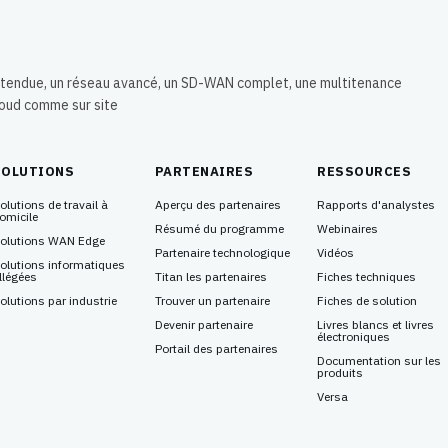
 étendue, un réseau avancé, un SD-WAN complet, une multitenance
loud comme sur site
SOLUTIONS
PARTENAIRES
RESSOURCES
olutions de travail à
Aperçu des partenaires
Rapports d'analystes
omicile
Résumé du programme
Webinaires
olutions WAN Edge
Partenaire technologique
Vidéos
olutions informatiques
llégées
Titan les partenaires
Fiches techniques
olutions par industrie
Trouver un partenaire
Fiches de solution
Devenir partenaire
Livres blancs et livres
électroniques
Portail des partenaires
Documentation sur les
produits
Versa