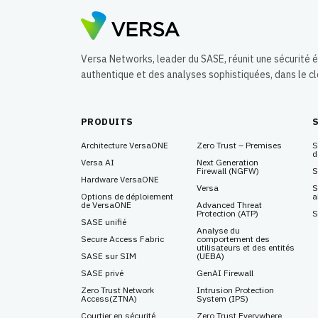
Versa Networks, leader du SASE, réunit une sécurité
authentique et des analyses sophistiquées, dans le c
PRODUITS
Architecture VersaONE
Zero Trust – Premises
S
d
Versa AI
Next Generation
Firewall
(NGFW)
S
Hardware VersaONE
Versa
S
Options de déploiement
a
de VersaONE
Advanced Threat
Protection
(ATP)
S
SASE unifié
Analyse du
Secure Access Fabric
comportement des
utilisateurs et des entités
SASE sur SIM
(UEBA)
SASE privé
GenAI Firewall
Zero Trust Network
Intrusion Protection
Access
(ZTNA)
System
(IPS)
Courtier en sécurité
Zero Trust Everywhere