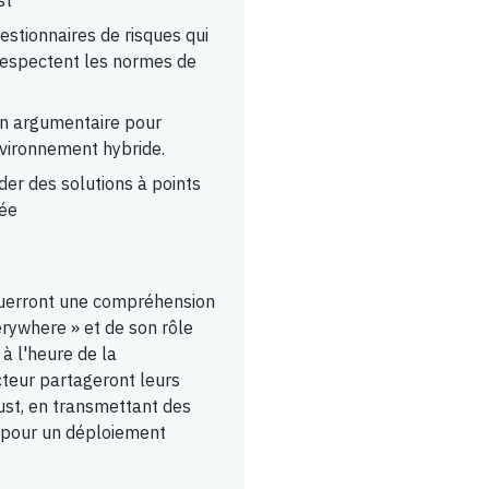
st
estionnaires de risques qui
 respectent les normes de
 un argumentaire pour
nvironnement hybride.
der des solutions à points
rée
cquerront une compréhension
erywhere » et de son rôle
 à l'heure de la
teur partageront leurs
ust, en transmettant des
s pour un déploiement