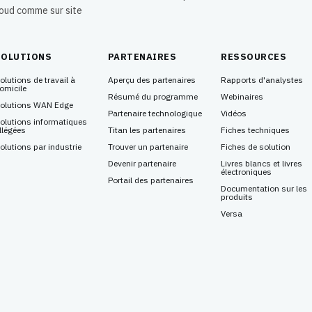
loud comme sur site
SOLUTIONS
PARTENAIRES
RESSOURCES
olutions de travail à
Aperçu des partenaires
Rapports d'analystes
omicile
Résumé du programme
Webinaires
olutions WAN Edge
Partenaire technologique
Vidéos
olutions informatiques
llégées
Titan les partenaires
Fiches techniques
olutions par industrie
Trouver un partenaire
Fiches de solution
Devenir partenaire
Livres blancs et livres
électroniques
Portail des partenaires
Documentation sur les
produits
Versa