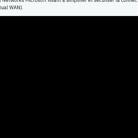
Networks Microsoft visant à simplifier et sécuriser la connec
tual WAN).