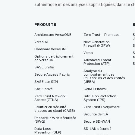
authentique et des analyses sophistiquées, dans le c
PRODUITS
Architecture VersaONE
Zero Trust – Premises
S
d
Versa AI
Next Generation
Firewall
(NGFW)
S
Hardware VersaONE
Versa
S
Options de déploiement
a
de VersaONE
Advanced Threat
Protection
(ATP)
S
SASE unifié
Analyse du
Secure Access Fabric
comportement des
utilisateurs et des entités
SASE sur SIM
(UEBA)
SASE privé
GenAI Firewall
Zero Trust Network
Intrusion Protection
Access
(ZTNA)
System
(IPS)
Courtier en sécurité
Zero Trust Everywhere
d'accès au cloud (CASB)
Sécurité de l'IA
Passerelle Web sécurisée
(SWG)
Secure SD-WAN
Data Loss
SD-LAN sécurisé
Prevention
(DLP)