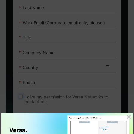
*
Last Name
*
Work Email (Corporate email only, please.)
*
Title
*
Company Name
*
Country
*
Phone
I give my permission for Versa Networks to
contact me.
This site is protected by reCAPTCHA.