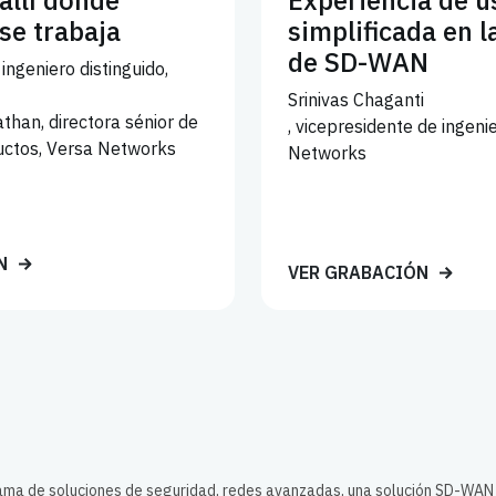
allí donde
Experiencia de u
se trabaja
simplificada en l
de SD-WAN
ingeniero distinguido,
Srinivas Chaganti
han, directora sénior de
, vicepresidente de ingeni
uctos, Versa Networks
Networks
N
VER GRABACIÓN
gama de soluciones de seguridad, redes avanzadas, una solución SD-WAN