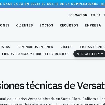
E SASE LA IA EN 2026: EL COSTE DE LA COMPLEJIDAD».
D
FORMACIÓN
AYUDA
IONES
CLIENTES
SOCIOS
RECURSOS
EMPRESA
LISTAS
SEMINARIOS EN LÍNEA
VÍDEOS
FICHAS TÉCNIC
LIBROS BLANCOS Y LIBROS ELECTRÓNICOS
VERSATILITY
iones técnicas de Versati
nual de usuarios Versacelebrada en Santa Clara, California, los
técnicas en profundidad y a expertos, que abarcaron una amp