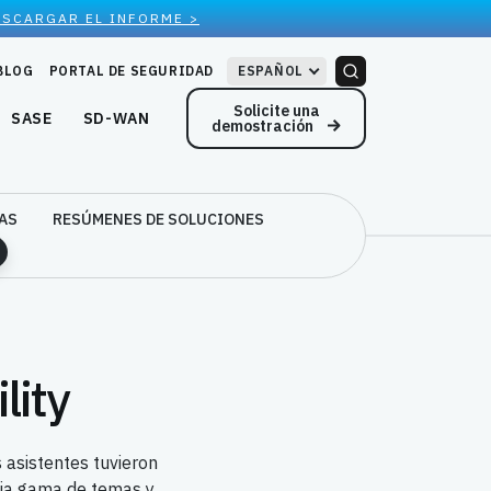
ESCARGAR EL INFORME >
BLOG
PORTAL DE SEGURIDAD
ESPAÑOL
Solicite una
SASE
SD-WAN
demostración
AS
RESÚMENES DE SOLUCIONES
lity
 asistentes tuvieron
lia gama de temas y