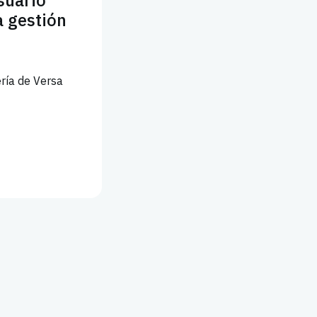
suario
a gestión
ería de Versa