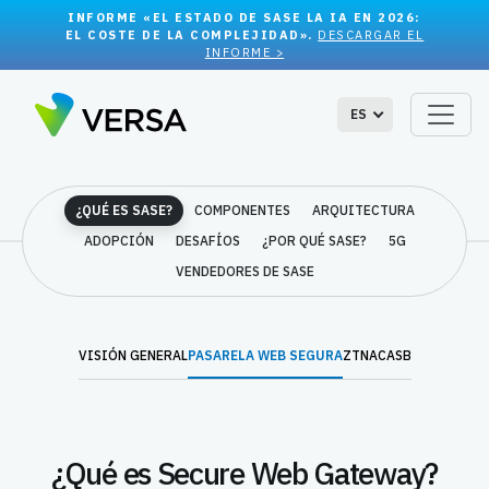
INFORME «EL ESTADO DE SASE LA IA EN 2026:
EL COSTE DE LA COMPLEJIDAD».
DESCARGAR EL
INFORME >
ES
¿QUÉ ES SASE?
COMPONENTES
ARQUITECTURA
ADOPCIÓN
DESAFÍOS
¿POR QUÉ SASE?
5G
VENDEDORES DE SASE
VISIÓN GENERAL
PASARELA WEB SEGURA
ZTNA
CASB
¿Qué es Secure Web Gateway?