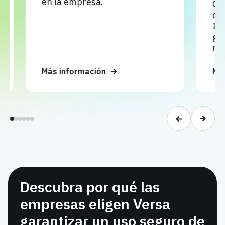
en la empresa.
GenAI 
de la I
IA en 
garant
normat
Más información
Más in
Descubra por qué las
empresas eligen Versa
garantizar un uso seguro de