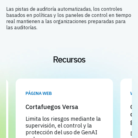
Las pistas de auditoría automatizadas, los controles
basados en políticas y los paneles de control en tiempo
real mantienen a las organizaciones preparadas para
las auditorías.
Recursos
PÁGINA WEB
WEBINA
Cortafuegos Versa
Gober
de dat
Limita los riesgos mediante la
gener
supervisión, el control y la
protección del uso de GenAI
Descub