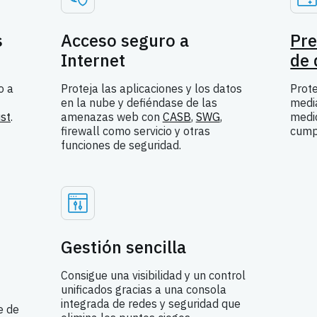
s
Acceso seguro a
Pre
Internet
de 
o a
Proteja las aplicaciones y los datos
Prote
en la nube y defiéndase de las
medi
st
.
amenazas web con
CASB
,
SWG
,
medid
firewall como servicio y otras
cump
funciones de seguridad.
Gestión sencilla
Consigue una visibilidad y un control
unificados gracias a una consola
integrada de redes y seguridad que
e de