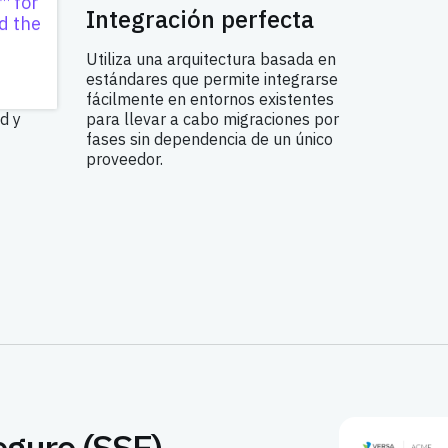
™ for
le
Integración perfecta
d the
Utiliza una arquitectura basada en
estándares que permite integrarse
tios,
fácilmente en entornos existentes
d y
para llevar a cabo migraciones por
fases sin dependencia de un único
proveedor.
eguro (SSE)