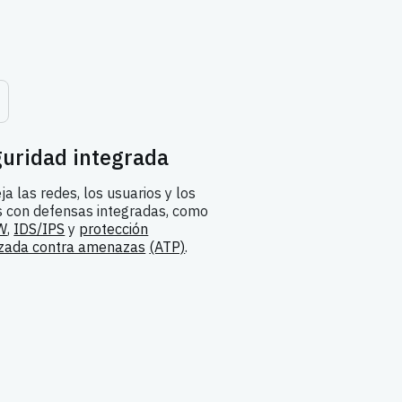
uridad integrada
ja las redes, los usuarios y los
s con defensas integradas, como
W
,
IDS/IPS
y
protección
zada contra amenazas
(ATP)
.