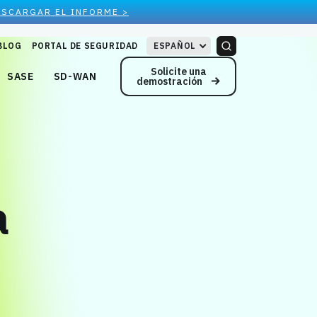
ESCARGAR EL INFORME >
BLOG
PORTAL DE SEGURIDAD
ESPAÑOL
Solicite una
SASE
SD-WAN
demostración
a