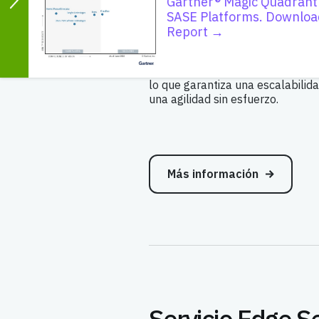
Gartner® Magic Quadrant
Arquitectura escalab
SASE Platforms. Downloa
Report →
Ofrece multitenencia,
aprovisionamiento automático y
políticas uniformes en miles de si
lo que garantiza una escalabilida
una agilidad sin esfuerzo.
Más información
Servicio Edge S