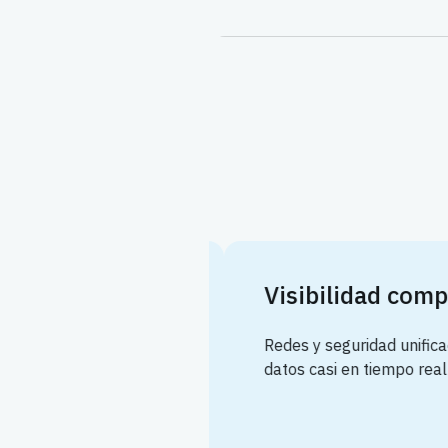
Visibilidad compl
Redes y seguridad unificad
datos casi en tiempo real y
or [Zscaler]
des SD-WAN