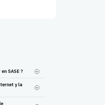
r en SASE ?
ternet y la
de