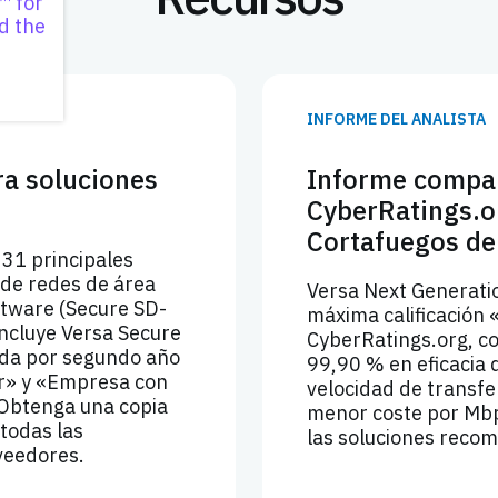
™ for
d the
INFORME DEL ANALISTA
a soluciones
Informe compar
CyberRatings.o
Cortafuegos de
31 principales
 de redes de área
Versa Next Generatio
ftware (Secure SD-
máxima calificació
incluye Versa Secure
CyberRatings.org, c
ada por segundo año
99,90 % en eficacia 
r» y «Empresa con
velocidad de transfe
 Obtenga una copia
menor coste por Mb
 todas las
las soluciones reco
veedores.