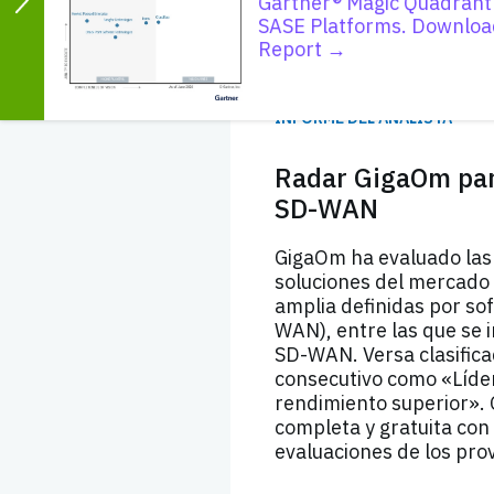
Gartner® Magic Quadrant
SASE Platforms. Downloa
Report →
INFORME DEL ANALISTA
Radar GigaOm par
SD-WAN
GigaOm ha evaluado las 
soluciones del mercado
amplia definidas por so
WAN), entre las que se 
SD-WAN. Versa clasific
consecutivo como «Líde
rendimiento superior».
completa y gratuita con
evaluaciones de los pro