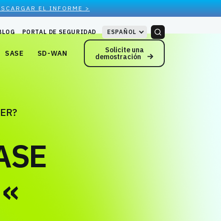
ESCARGAR EL INFORME >
BLOG
PORTAL DE SEGURIDAD
ESPAÑOL
Solicite una
SASE
SD-WAN
demostración
LER?
SASE
 «