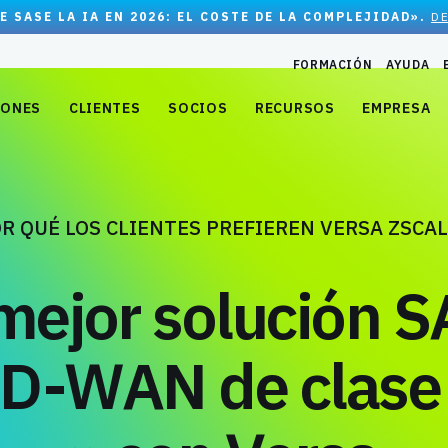
E SASE LA IA EN 2026: EL COSTE DE LA COMPLEJIDAD».
D
FORMACIÓN
AYUDA
IONES
CLIENTES
SOCIOS
RECURSOS
EMPRESA
R QUÉ LOS CLIENTES PREFIEREN VERSA ZSCA
mejor solución 
D-WAN de clase