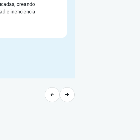
adas, creando
hacia SASE.
 e ineficiencia