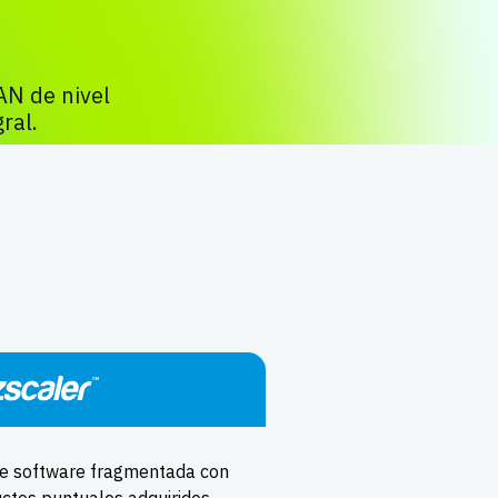
AN de nivel
ral.
de software fragmentada con