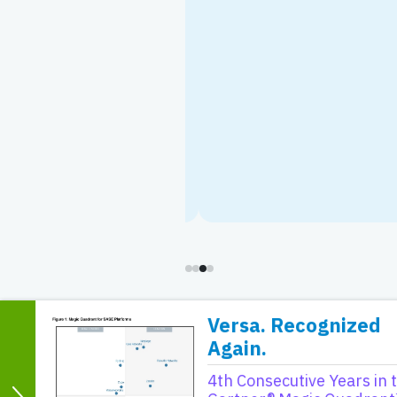
ción de rutas en
ión de paquetes y
rendimiento de
icas para
lio de 2025
Versa. Recognized
Again.
4th Consecutive Years in 