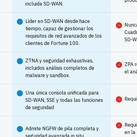
produ
incluida SD-WAN.
Líder en SD-WAN desde hace
Nunca
tiempo, capaz de gestionar los
Cuadr
requisitos de red avanzados de los
SD-W
clientes de Fortune 100.
ZTNA y seguridad exhaustivas,
ZPA r
incluidos análisis completos de
el an
malware y sandbox.
Una única consola unificada para
Requi
SD-WAN, SSE y todas las funciones
de seguridad
Requi
Admite NGFW de pila completa y
en la
seguridad avanzada in situ.