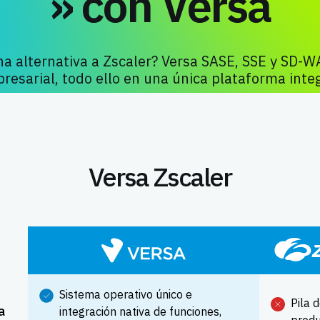
» con Versa
a alternativa a Zscaler? Versa SASE, SSE y SD-W
resarial, todo ello en una única plataforma integ
Versa Zscaler
Sistema operativo único e
Pila 
a
integración nativa de funciones,