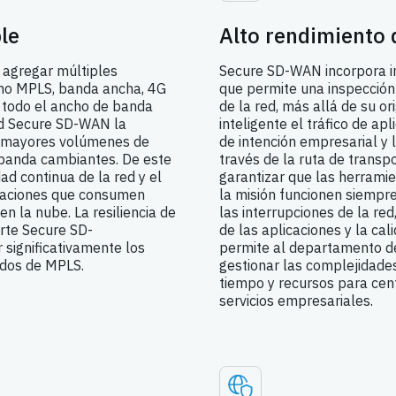
le
Alto rendimiento 
 agregar múltiples
Secure SD-WAN incorpora int
omo MPLS, banda ancha, 4G
que permite una inspección
r todo el ancho de banda
de la red, más allá de su or
ed Secure SD-WAN la
inteligente el tráfico de ap
r mayores volúmenes de
de intención empresarial y 
 banda cambiantes. De este
través de la ruta de transp
dad continua de la red y el
garantizar que las herramie
icaciones que consumen
la misión funcionen siempre
 la nube. La resiliencia de
las interrupciones de la re
orte Secure SD-
de las aplicaciones y la cal
significativamente los
permite al departamento d
ados de MPLS.
gestionar las complejidade
tiempo y recursos para cent
servicios empresariales.