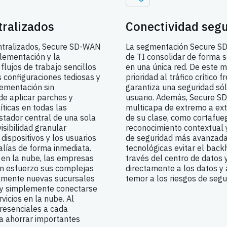
tralizados
Conectividad seg
entralizados, Secure SD-WAN
La segmentación Secure S
lementación y la
de TI consolidar de forma s
flujos de trabajo sencillos
en una única red. De este m
s configuraciones tediosas y
prioridad al tráfico crítico f
lementación sin
garantiza una seguridad sól
de aplicar parches y
usuario. Además, Secure S
íticas en todas las
multicapa de extremo a ex
stador central de una sola
de su clase, como cortafueg
sibilidad granular
reconocimiento contextual
 dispositivos y los usuarios
de seguridad más avanzada
alías de forma inmediata.
tecnológicas evitar el backh
en la nube, las empresas
través del centro de datos y
in esfuerzo sus complejas
directamente a los datos y 
damente nuevas sucursales
temor a los riesgos de segu
 y simplemente conectarse
vicios en la nube. Al
presenciales a cada
a ahorrar importantes