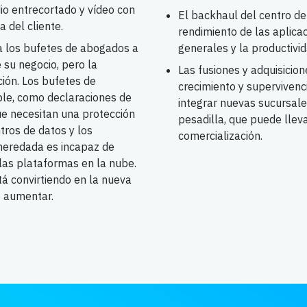
io entrecortado y vídeo con
El backhaul del centro de
a del cliente.
rendimiento de las aplica
a los bufetes de abogados a
generales y la productivid
e su negocio, pero la
Las fusiones y adquisicio
ión. Los bufetes de
crecimiento y supervivenc
le, como declaraciones de
integrar nuevas sucursal
ue necesitan una protección
pesadilla, que puede lleva
ntros de datos y los
comercialización.
heredada es incapaz de
 las plataformas en la nube.
á convirtiendo en la nueva
o aumentar.