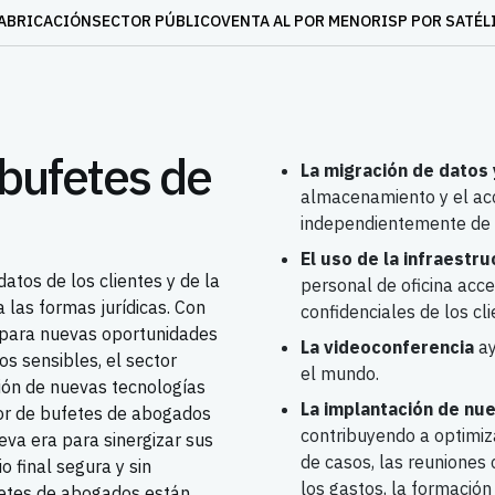
ABRICACIÓN
SECTOR PÚBLICO
VENTA AL POR MENOR
ISP POR SATÉL
bufetes de
La migración de datos 
almacenamiento y el acc
independientemente de 
El uso de la infraestru
datos de los clientes y de la
personal de oficina acce
 las formas jurídicas. Con
confidenciales de los cl
o para nuevas oportunidades
La videoconferencia
ay
os sensibles, el sector
el mundo.
ción de nuevas tecnologías
La implantación de nu
or de bufetes de abogados
contribuyendo a optimiz
va era para sinergizar sus
de casos, las reuniones 
o final segura y sin
los gastos, la formación
ufetes de abogados están