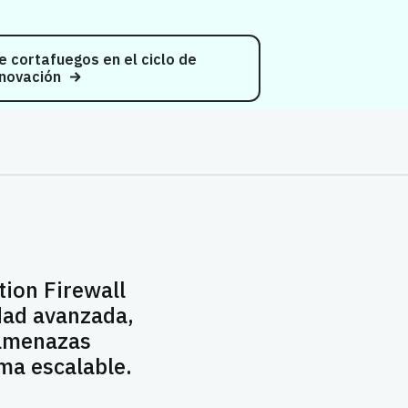
de cortafuegos en el ciclo de
novación
ion Firewall
dad avanzada,
 amenazas
ma escalable.