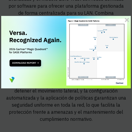
por software para ofrecer una plataforma gestionada
de forma centralizada para su LAN. Combina
conmutación, enrutamiento, seguridad y servicios de red
en una única plataforma independiente del hardware.
Este enfoque proporciona mayor fiabilidad, control y
flexibilidad; reduce los costes y la complejidad; y
mejora la agilidad de implementación mediante el
aprovisionamiento sin intervención y la gestión
centralizada.
Cada conmutador y punto de acceso de la LAN se
convierte en un punto de aplicación de Zero Trust para
detener el movimiento lateral, y la configuración
automatizada y la aplicación de políticas garantizan una
seguridad uniforme en toda la red, lo que facilita la
protección frente a amenazas y el mantenimiento del
cumplimiento normativo.