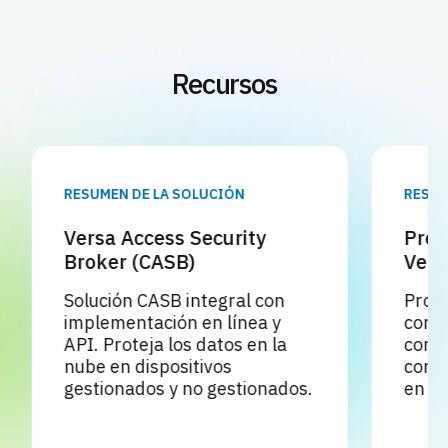
Recursos
RESUMEN DE LA SOLUCIÓN
RESUME
Versa Access Security
Preve
Broker (CASB)
Versa
Solución CASB integral con
Protej
implementación en línea y
confid
API. Proteja los datos en la
comple
nube en dispositivos
contro
gestionados y no gestionados.
en lín