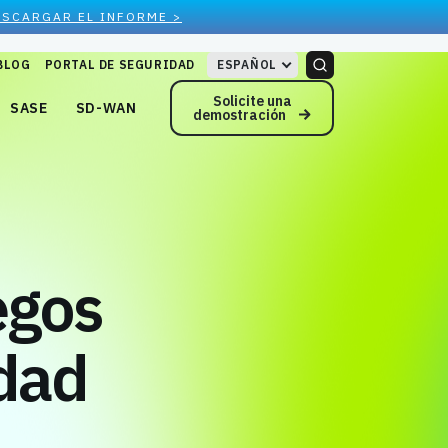
ESCARGAR EL INFORME >
BLOG
PORTAL DE SEGURIDAD
ESPAÑOL
Solicite una
SASE
SD-WAN
demostración
egos
idad