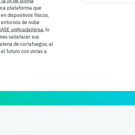
 la IA de última
ica plataforma que
n dispositivos físicos,
y entornos de nube
SASE unificadaVersa
, lo
nes satisfacer sus
teria de cortafuegos, al
el futuro con vistas a