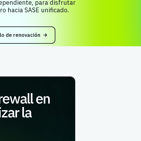
ependiente, para disfrutar
ro hacia SASE unificado.
clo de renovación
irewall en
zar la