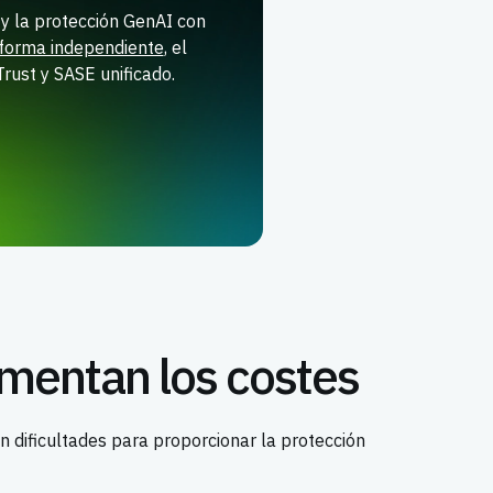
 la protección GenAI con
forma independiente
, el
rust y SASE unificado.
mentan los costes
n dificultades para proporcionar la protección