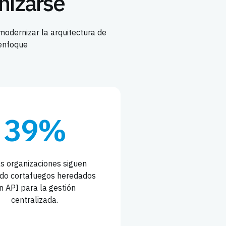
nizarse
modernizar la arquitectura de
 enfoque
39%
as organizaciones siguen
ando cortafuegos heredados
in API para la gestión
centralizada.