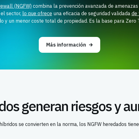
irewall (NGFW)
combina la prevención avanzada de amenazas y
 el sector,
lo que ofrece
una eficacia de seguridad validada
de 
o y un menor coste total de propiedad. Es la base para Zero T
Más información
os generan riesgos y au
s híbridos se convierten en la norma, los NGFW heredados tiene