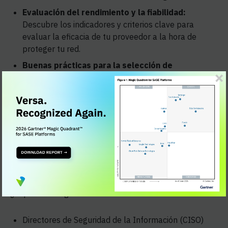
Evaluación del rendimiento y la fiabilidad:
Descubre los indicadores y criterios clave para
evaluar la eficacia de tu proveedor a la hora de
proteger tu red.
Buenas prácticas para la selección de
proveedores:
obtén consejos prácticos sobre cómo
evaluar a posibles nuevos proveedores y
seleccionar al socio adecuado para tus necesidades
de seguridad.
Ejemplos reales:
Descubra casos prácticos y
ejemplos de organizaciones que han cambiado con
éxito a un nuevo proveedor de SSE para mejorar sus
resultados en materia de seguridad.
¿A quién va dirigido?
Directores de Seguridad de la Información (CISO)