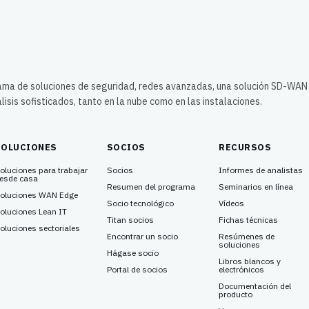
gama de soluciones de seguridad, redes avanzadas, una solución SD-WAN
lisis sofisticados, tanto en la nube como en las instalaciones.
SOLUCIONES
SOCIOS
RECURSOS
oluciones para trabajar
Socios
Informes de analistas
esde casa
Resumen del programa
Seminarios en línea
oluciones WAN Edge
Socio tecnológico
Vídeos
oluciones Lean IT
Titan socios
Fichas técnicas
oluciones sectoriales
Encontrar un socio
Resúmenes de
soluciones
Hágase socio
Libros blancos y
Portal de socios
electrónicos
Documentación del
producto