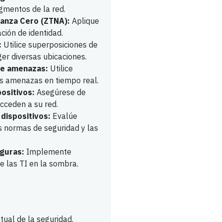
egmentos de la red.
ianza Cero (ZTNA):
Aplique
ación de identidad.
:
Utilice superposiciones de
er diversas ubicaciones.
de amenazas:
Utilice
as amenazas en tiempo real.
positivos:
Asegúrese de
acceden a su red.
dispositivos:
Evalúe
s normas de seguridad y las
eguras:
Implemente
e las TI en la sombra.
ual de la seguridad.