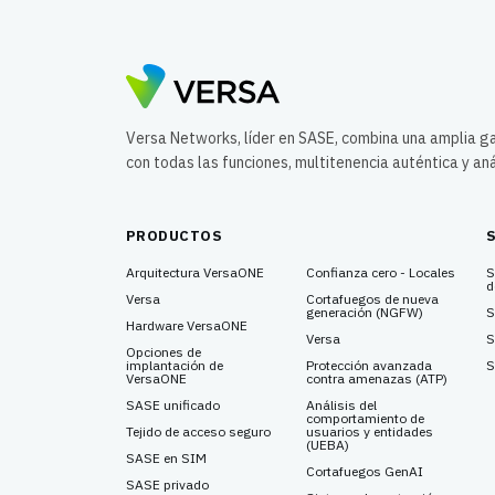
Versa Networks, líder en SASE, combina una amplia 
con todas las funciones, multitenencia auténtica y aná
PRODUCTOS
Arquitectura VersaONE
Confianza cero - Locales
S
d
Versa
Cortafuegos de nueva
generación (NGFW)
S
Hardware VersaONE
Versa
S
Opciones de
implantación de
Protección avanzada
S
VersaONE
contra amenazas (ATP)
SASE unificado
Análisis del
comportamiento de
Tejido de acceso seguro
usuarios y entidades
(UEBA)
SASE en SIM
Cortafuegos GenAI
SASE privado