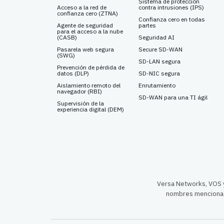
Sistema de protección
Acceso a la red de
contra intrusiones (IPS)
confianza cero (ZTNA)
Confianza cero en todas
Agente de seguridad
partes
para el acceso a la nube
(CASB)
Seguridad AI
Pasarela web segura
Secure SD-WAN
(SWG)
SD-LAN segura
Prevención de pérdida de
datos (DLP)
SD-NIC segura
Aislamiento remoto del
Enrutamiento
navegador (RBI)
SD-WAN para una TI ágil
Supervisión de la
experiencia digital (DEM)
Versa Networks, VOS y
nombres mencionad