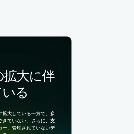
の拡大に伴
ている
す拡大している一方で、多
できていない。さらに、支
カー、管理されていないデ