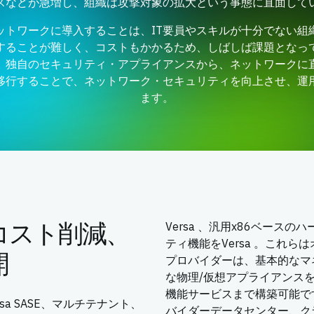
スなどが急増し、組織は攻撃対象の拡大という事態に直面して
ットワークに導入することは、IT要員やスキルが十分でない組
することが難しく、コストもかかるため、しばしば課題となって
、独自のセキュリティ・アプライアンスから、ネットワークに
移行することで、ネットワーク・セキュリティを向上させ、運
ます。
コスト削減、
Versa 、汎用x86ベー
ティ機能をVersa 。これ
開
プロバイダーは、基本的なマ
な物理/仮想アプライアンス
機能サービスまで構築可能で
rsa SASE、マルチテナント、
バイダーデータセンター、ク