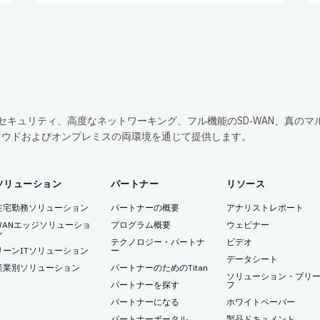
包括的なセキュリティ、高度なネットワーキング、フル機能のSD‑WAN、真のマ
ラウドおよびオンプレミスの両環境を通じて提供します。
ソリューション
パートナー
リソース
在宅勤務ソリューション
パートナーの概要
アナリストレポート
WANエッジソリューショ
プログラム概要
ウェビナー
ン
テクノロジー・パートナ
ビデオ
リーンITソリューション
ー
データシート
産業別ソリューション
パートナーのためのTitan
ソリューション・ブリ
パートナーを探す
フ
パートナーになる
ホワイトペーパー
パートナーポータル
製品ドキュメント