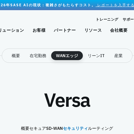
026年SASE AIの現状：複雑さがもたらすコスト。
レポートを入手する
トレーニング
サポー
リューション
お客様
パートナー
リソース
会社概要
概要
在宅勤務
WANエッジ
リーンIT
産業
Versa
概要
セキュアSD-WAN
セキュリティ
ルーティング