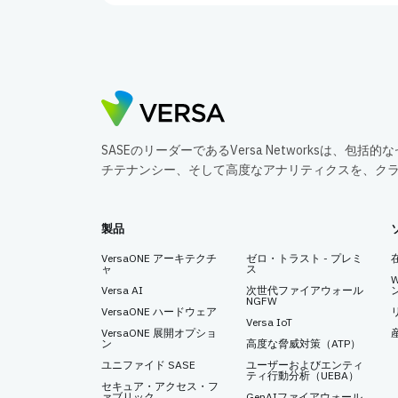
SASEのリーダーであるVersa Networksは、
チテナンシー、そして高度なアナリティクスを、ク
製品
VersaONE アーキテクチ
ゼロ・トラスト - プレミ
ャ
ス
Versa AI
次世代ファイアウォール
NGFW
VersaONE ハードウェア
Versa IoT
VersaONE 展開オプショ
ン
高度な脅威対策（ATP）
ユニファイド SASE
ユーザーおよびエンティ
ティ行動分析（UEBA）
セキュア・アクセス・フ
ァブリック
GenAIファイアウォール