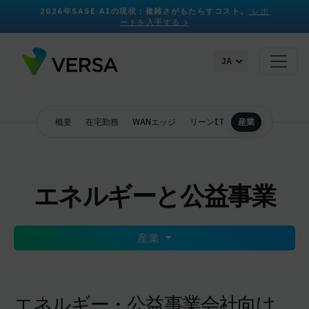
2026年SASE AIの現状：複雑さがもたらすコスト。
レポ
ートを入手する >
JA
概要
在宅勤務
WANエッジ
リーンIT
産業
エネルギーと公益事業
産業
エネルギー・公益事業会社向け