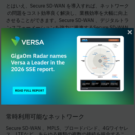
とはいえ、Secure SD-WAN を導入すれば、ネットワーク
の問題をコスト効率良く解決し、業務効率を大幅に向上
させることができます。Secure SD-WAN 、デジタルトラ
ンスフォーメーションを強力に推進するSecure SD-WAN
。これにより、エネルギー・公益事業会社は新しい技術
をシームレスに導入し、すべての支店拠点において一貫
したシームレスなユーザー体験を提供できるようになり
ます。
常時利用可能なネットワーク
Secure SD-WAN 、MPLS、ブロードバンド、4Gワイヤレ
ス、LTEなど、あらゆる種類の複数の接続を統合するこ