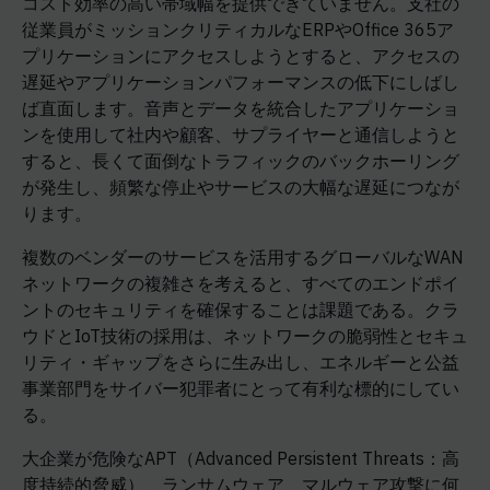
コスト効率の高い帯域幅を提供できていません。支社の
従業員がミッションクリティカルなERPやOffice 365ア
プリケーションにアクセスしようとすると、アクセスの
遅延やアプリケーションパフォーマンスの低下にしばし
ば直面します。音声とデータを統合したアプリケーショ
ンを使用して社内や顧客、サプライヤーと通信しようと
すると、長くて面倒なトラフィックのバックホーリング
が発生し、頻繁な停止やサービスの大幅な遅延につなが
ります。
複数のベンダーのサービスを活用するグローバルなWAN
ネットワークの複雑さを考えると、すべてのエンドポイ
ントのセキュリティを確保することは課題である。クラ
ウドとIoT技術の採用は、ネットワークの脆弱性とセキュ
リティ・ギャップをさらに生み出し、エネルギーと公益
事業部門をサイバー犯罪者にとって有利な標的にしてい
る。
大企業が危険なAPT（Advanced Persistent Threats：高
度持続的脅威）、ランサムウェア、マルウェア攻撃に何