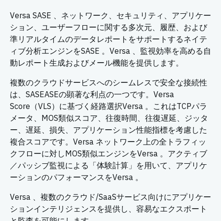
Versa SASE 、ネットワーク、セキュリティ、アプリケー
ション、ユーザーフローに関する多次元、履歴、および
準リアルタイムのデータレポートをサポートするネイテ
ィブ分析エンジンをSASE 。Versa 、監視効率を高める自
動レポート生成およびメール機能を提供します。
複数のクラウドサービスへのシームレスで安全な接続性
は、SASEASEの顕著な利点の一つです。Versa
Score（VLS）に基づく経路選択Versa 。これはTCPパラ
メータ、MOS類似スコア、往復時間、往復遅延、ジッタ
ー、遅延、損失、アプリケーション性能指標を考慮した
複合スコアです。Versa ネットワーク上の全トラフィッ
クフローに対しMOS類似エンジンをVersa 。アクティブ
／パッシブ監視による「体験計算」を用いて、アプリケ
ーションのパフォーマンスをVersa 。
Versa 、複数のクラウド/SaaSサービス向けにアプリケー
ションインテリジェンスを提供し、容易なエクスポート
と監査を可能にします。