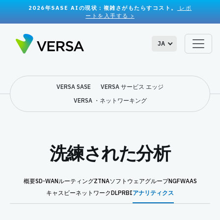
2026年SASE AIの現状：複雑さがもたらすコスト。
レポ
ートを入手する >
JA
VERSA SASE
VERSA サービス エッジ
VERSA ・ネットワーキング
洗練された分析
概要
SD-WAN
ルーティング
ZTNA
ソフトウェアグループ
NGFWAAS
キャスビー
ネットワークDLP
RBI
アナリティクス