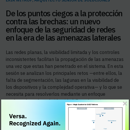
ERIK WITKOP
,
ARQUITECTO SÉNIOR DE SOLUCIONES
De los puntos ciegos a la protección
contra las brechas: un nuevo
enfoque de la seguridad de redes
en la era de las amenazas laterales
Las redes planas, la visibilidad limitada y los controles
inconsistentes facilitan la propagación de las amenazas
una vez que estas han penetrado en el sistema. En esta
sesión se analizan los principales retos —entre ellos, la
falta de segmentación, las lagunas en la visibilidad de
los dispositivos y la complejidad operativa— y lo que se
necesita para resolverlos mediante un enfoque
moderno basado en la identidad. Escuche a Versa
explicar cómo contener las amenazas más
rápidamente, reducir el alcance de los incidentes y
mejorar la resiliencia y el rendimiento de la red.