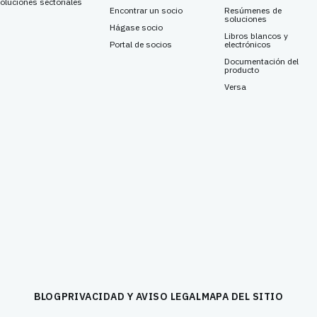
oluciones sectoriales
Encontrar un socio
Resúmenes de
soluciones
Hágase socio
Libros blancos y
Portal de socios
electrónicos
Documentación del
producto
Versa
BLOG
PRIVACIDAD Y AVISO LEGAL
MAPA DEL SITIO