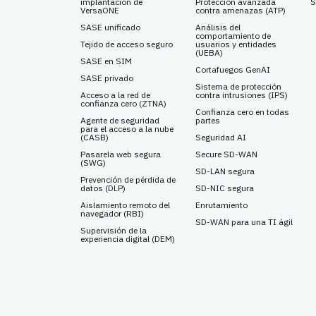
implantación de
Protección avanzada
S
VersaONE
contra amenazas (ATP)
SASE unificado
Análisis del
comportamiento de
Tejido de acceso seguro
usuarios y entidades
(UEBA)
SASE en SIM
Cortafuegos GenAI
SASE privado
Sistema de protección
Acceso a la red de
contra intrusiones (IPS)
confianza cero (ZTNA)
Confianza cero en todas
Agente de seguridad
partes
para el acceso a la nube
(CASB)
Seguridad AI
Pasarela web segura
Secure SD-WAN
(SWG)
SD-LAN segura
Prevención de pérdida de
datos (DLP)
SD-NIC segura
Aislamiento remoto del
Enrutamiento
navegador (RBI)
SD-WAN para una TI ágil
Supervisión de la
experiencia digital (DEM)