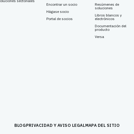
oluciones sectoriales
Encontrar un socio
Resúmenes de
soluciones
Hágase socio
Libros blancos y
Portal de socios
electrónicos
Documentación del
producto
Versa
BLOG
PRIVACIDAD Y AVISO LEGAL
MAPA DEL SITIO