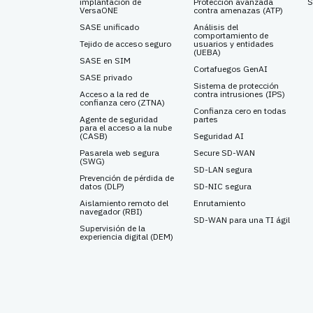
implantación de
Protección avanzada
S
VersaONE
contra amenazas (ATP)
SASE unificado
Análisis del
comportamiento de
Tejido de acceso seguro
usuarios y entidades
(UEBA)
SASE en SIM
Cortafuegos GenAI
SASE privado
Sistema de protección
Acceso a la red de
contra intrusiones (IPS)
confianza cero (ZTNA)
Confianza cero en todas
Agente de seguridad
partes
para el acceso a la nube
(CASB)
Seguridad AI
Pasarela web segura
Secure SD-WAN
(SWG)
SD-LAN segura
Prevención de pérdida de
datos (DLP)
SD-NIC segura
Aislamiento remoto del
Enrutamiento
navegador (RBI)
SD-WAN para una TI ágil
Supervisión de la
experiencia digital (DEM)