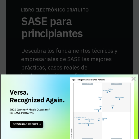
LIBRO ELECTRÓNICO GRATUITO
SASE para
principiantes
Descubra los fundamentos técnicos y
empresariales de SASE las mejores
prácticas, casos reales de
implementación en clientes y las
ventajas que ofrece una organización
SASE .
Obtener el eBook