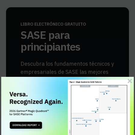
LIBRO ELECTRÓNICO GRATUITO
SASE para
principiantes
Descubra los fundamentos técnicos y
empresariales de SASE las mejores
prácticas, casos reales de
implementación en clientes y las
ventajas que ofrece una organización
SASE .
Obtener el eBook