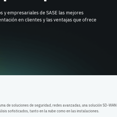
s y empresariales de SASE las mejores
ntación en clientes y las ventajas que ofrece
gama de soluciones de seguridad, redes avanzadas, una solución SD-WAN
lisis sofisticados, tanto en la nube como en las instalaciones.