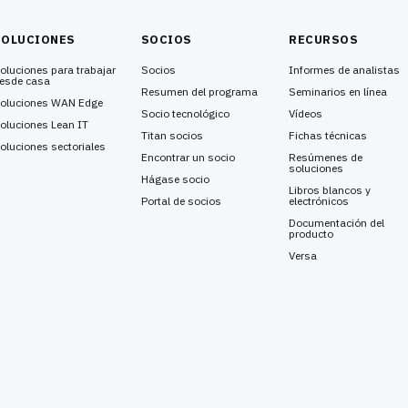
SOLUCIONES
SOCIOS
RECURSOS
oluciones para trabajar
Socios
Informes de analistas
esde casa
Resumen del programa
Seminarios en línea
oluciones WAN Edge
Socio tecnológico
Vídeos
oluciones Lean IT
Titan socios
Fichas técnicas
oluciones sectoriales
Encontrar un socio
Resúmenes de
soluciones
Hágase socio
Libros blancos y
Portal de socios
electrónicos
Documentación del
producto
Versa