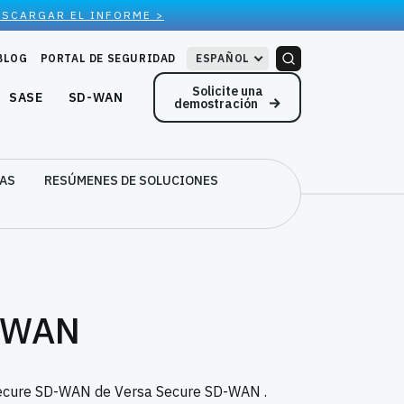
ESCARGAR EL INFORME >
BLOG
PORTAL DE SEGURIDAD
ESPAÑOL
Solicite una
SASE
SD-WAN
demostración
CAS
RESÚMENES DE SOLUCIONES
 vWAN
 ySecure SD-WAN de Versa Secure SD-WAN .