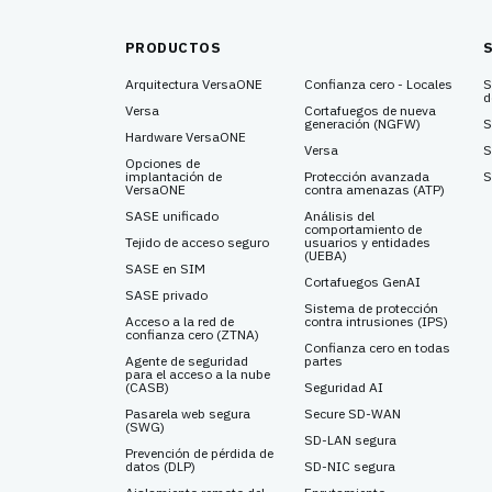
PRODUCTOS
Arquitectura VersaONE
Confianza cero - Locales
S
d
Versa
Cortafuegos de nueva
generación (NGFW)
S
Hardware VersaONE
Versa
S
Opciones de
implantación de
Protección avanzada
S
VersaONE
contra amenazas (ATP)
SASE unificado
Análisis del
comportamiento de
Tejido de acceso seguro
usuarios y entidades
(UEBA)
SASE en SIM
Cortafuegos GenAI
SASE privado
Sistema de protección
Acceso a la red de
contra intrusiones (IPS)
confianza cero (ZTNA)
Confianza cero en todas
Agente de seguridad
partes
para el acceso a la nube
(CASB)
Seguridad AI
Pasarela web segura
Secure SD-WAN
(SWG)
SD-LAN segura
Prevención de pérdida de
datos (DLP)
SD-NIC segura