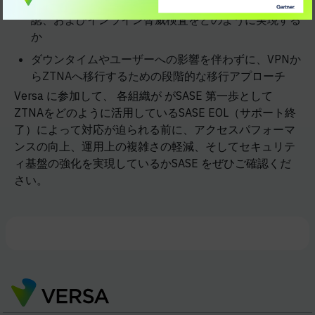
統合型ZTNAが、継続的な検証、デバイスの状態確
認、およびインライン脅威検査をどのように実現する
か
ダウンタイムやユーザーへの影響を伴わずに、VPNか
らZTNAへ移行するための段階的な移行アプローチ
Versa に参加して、
各組織が
がSASE 第一歩として
ZTNAをどのように活用しているSASE EOL（サポート終
了）によって対応が迫られる前に、アクセスパフォーマ
ンスの向上、運用上の複雑さの軽減、そしてセキュリテ
ィ基盤の強化を実現しているかSASE をぜひご確認くだ
さい。