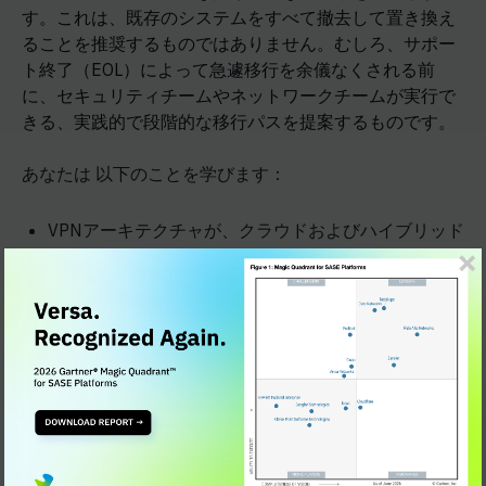
す。これは、既存のシステムをすべて撤去して置き換え
ることを推奨するものではありません。むしろ、サポー
ト終了（EOL）によって急遽移行を余儀なくされる前
に、セキュリティチームやネットワークチームが実行で
きる、実践的で段階的な移行パスを提案するものです。
あなたは
以下のことを学びます：
VPNアーキテクチャが、クラウドおよびハイブリッド
環境において、構造的なセキュリティ上の制約や運用
上の制約をもたらす理由
ZTNAが、ネットワークではなくアプリケーションへ
のアクセスにおいて、最小権限の原則に基づき、ID
およびデバイスを考慮したアクセス制御をどのように
実現するか
長期的なSASE の構築において最も重要なZTNAの機
能