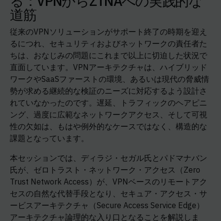
る：VPNからZTNAへの実践的な
道筋
従来のVPNソリューションがサポート終了の時期を迎え
るにつれ、セキュリティおよびネットワークの責任者た
ちは、おなじみの問題にこれまで以上に切迫した状況で
直面しています。VPNアーキテクチャは、ハイブリッド
ワークやSaaSファーストの環境、あるいは現代の脅威情
勢が求める継続的な検証のニーズに対応するよう設計さ
れていなかったのです。遅延、トラフィックのヘアピニ
ング、過度に広範なネットワークアクセス、そして可視
性の欠如は、もはや例外的なケースではなく、構造的な
課題となっています。
本セッションでは、ディラジ・セガル氏とパドマナバン
氏が、ゼロトラスト・ネットワーク・アクセス（Zero
Trust Network Access）が、VPNベースのリモートアク
セスの自然な代替手段となり、セキュア・アクセス・サ
ービスアーキテクチャ（Secure Access Service Edge）
アーキテクチャ論理的な入り口となることを解説しま