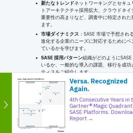
新たなトレンド
ネットワーキングとセキュ
トアーキテクチャ採用拡大、クラウドネイ
重要性の高まりなど、調査中に特定された
ます。
市場ダイナミクス
：SASE 市場で予想さ
進化する企業のニーズに対応するためにベ
ているかを学びます。
SASE 採用パターン
組織がどのようにSAS
いるか、一般的な導入の課題、移行を成功
ティスをご紹介します。
Versa. Recognized
AIの影響
：人工知能がどのようにSASE 
Again.
ュリティを強化し、ネットワーク・パフォ
スマートで応答性の高いシステムを実現し
4th Consecutive Years in 
評価基準
パフォーマンス、スケーラビリテ
Gartner® Magic Quadrant
SASE Platforms. Downloa
合の容易さ、サポートサービスなど、SAS
Report →
する。混雑するSASE 市場において、ベ
ついて洞察します。