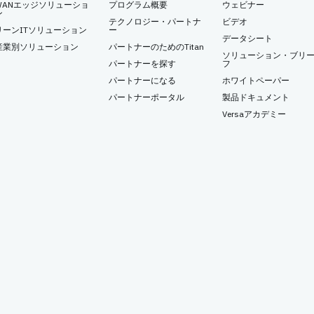
WANエッジソリューショ
プログラム概要
ウェビナー
ン
テクノロジー・パートナ
ビデオ
リーンITソリューション
ー
データシート
産業別ソリューション
パートナーのためのTitan
ソリューション・ブリ
パートナーを探す
フ
パートナーになる
ホワイトペーパー
パートナーポータル
製品ドキュメント
Versaアカデミー