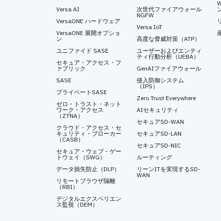
Versa AI
次世代ファイアウォール
NGFW
VersaONE ハードウェア
Versa IoT
VersaONE 展開オプショ
ン
高度な脅威対策（ATP）
ユニファイド SASE
ユーザーおよびエンティ
ティ行動分析（UEBA）
セキュア・アクセス・フ
ァブリック
GenAIファイアウォール
SASE
侵入防御システム
（IPS）
プライベートSASE
Zero Trust Everywhere
ゼロ・トラスト・ネット
ワーク・アクセス
AIセキュリティ
（ZTNA）
セキュアSD-WAN
クラウド・アクセス・セ
キュリティ・ブローカー
セキュアSD-LAN
（CASB）
セキュアSD-NIC
セキュア・ウェブ・ゲー
トウェイ（SWG）
ルーティング
データ損失防止（DLP）
リーンITを実現するSD-
WAN
リモートブラウザ隔離
（RBI）
デジタルエクスペリエン
ス監視（DEM）