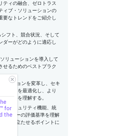
リティの融合、ゼロトラス
ティブ・ソリューションの
重要なトレンドをご紹介し
れるシフト、競合状況、そして
ンダーがどのように適応し
E ソリューションを導入して
させるためのベストプラク
ソリューションを変革し、セキ
ーマンスを最適化し、より
ているかを理解する。
the
ィ、セキュリティ機能、統
™ for
d the
E ベンダーの評価基準を理解
ンダーを際立たせるポイントに