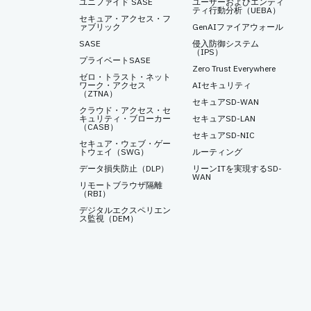
ユニファイド SASE
ユーザーおよびエンティ
ティ行動分析（UEBA）
セキュア・アクセス・フ
ァブリック
GenAIファイアウォール
SASE
侵入防御システム
（IPS）
プライベートSASE
Zero Trust Everywhere
ゼロ・トラスト・ネット
ワーク・アクセス
AIセキュリティ
（ZTNA）
セキュアSD-WAN
クラウド・アクセス・セ
キュリティ・ブローカー
セキュアSD-LAN
（CASB）
セキュアSD-NIC
セキュア・ウェブ・ゲー
トウェイ（SWG）
ルーティング
データ損失防止（DLP）
リーンITを実現するSD-
WAN
リモートブラウザ隔離
（RBI）
デジタルエクスペリエン
ス監視（DEM）