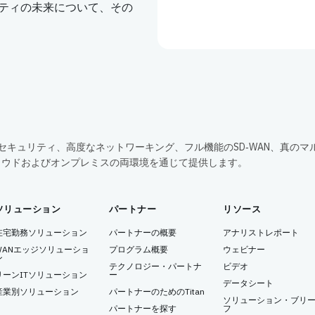
ュリティの未来について、その
包括的なセキュリティ、高度なネットワーキング、フル機能のSD‑WAN、真のマ
ラウドおよびオンプレミスの両環境を通じて提供します。
ソリューション
パートナー
リソース
在宅勤務ソリューション
パートナーの概要
アナリストレポート
WANエッジソリューショ
プログラム概要
ウェビナー
ン
テクノロジー・パートナ
ビデオ
リーンITソリューション
ー
データシート
産業別ソリューション
パートナーのためのTitan
ソリューション・ブリ
パートナーを探す
フ