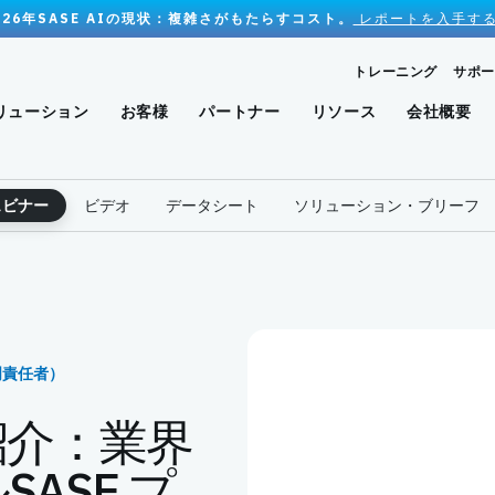
026年SASE AIの現状：複雑さがもたらすコスト。
レポートを入手する
トレーニング
サポー
リューション
お客様
パートナー
リソース
会社概要
ェビナー
ビデオ
データシート
ソリューション・ブリーフ
門責任者）
ご紹介：業界
ASE プ