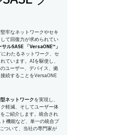
は堅牢なネットワークやセキ
そして回復力が求められてい
サルSASE
「VersaONE™」
ドにわたるネットワーク、セ
れています。AIを駆使し、
べてのユーザー、デバイス、拠
続することをVersaONE
御型ネットワーク
を実現し、
スク軽減、そしてユーザー体
E をご紹介します。統合され
トラスト機能など、単一の統合プ
機能について、当社の専門家が