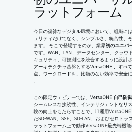
ラットフォーム
今日の複雑なデジタル環境において、組織に
ュリティだけでなく、シンプルさ、統合性、
ます。 そこで登場するのが、業界
初のユニバー
です。WAN、LAN、データセンター、クラウ
キュリティ、可観測性を統合するように設計さ
アーキテクチャ基盤とするVersaONE 、す
点、ワークロードを、比類のない効率で安全に接
。
この限定ウェビナーでは、VersaONE
自己防
シームレスな接続性、インテリジェントなリ
験の向上をもたらすことで、IT運用VersaON
たSD-WAN、SSE、SD-LAN、およびゼロ
ラットフォーム上で動作VersaONE最先端