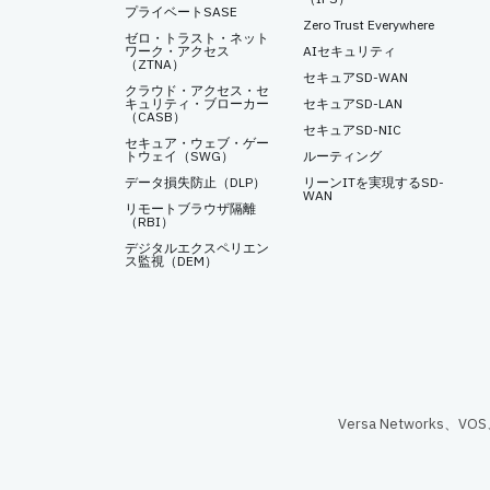
プライベートSASE
Zero Trust Everywhere
ゼロ・トラスト・ネット
ワーク・アクセス
AIセキュリティ
（ZTNA）
セキュアSD-WAN
クラウド・アクセス・セ
キュリティ・ブローカー
セキュアSD-LAN
（CASB）
セキュアSD-NIC
セキュア・ウェブ・ゲー
トウェイ（SWG）
ルーティング
データ損失防止（DLP）
リーンITを実現するSD-
WAN
リモートブラウザ隔離
（RBI）
デジタルエクスペリエン
ス監視（DEM）
Versa Networks、V