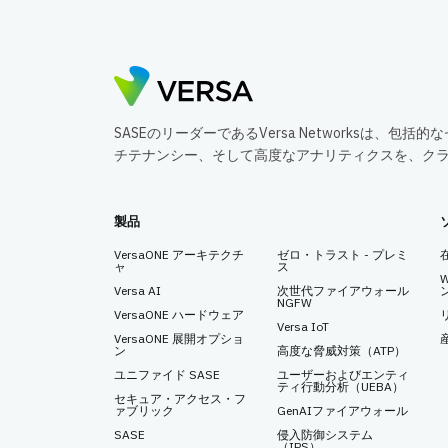
SASEのリーダーであるVersa Networksは、
チテナンシー、そして高度なアナリティクスを、ク
製品
VersaONE アーキテクチ
ゼロ・トラスト - プレミ
ャ
ス
Versa AI
次世代ファイアウォール
NGFW
VersaONE ハードウェア
Versa IoT
VersaONE 展開オプショ
ン
高度な脅威対策（ATP）
ユニファイド SASE
ユーザーおよびエンティ
ティ行動分析（UEBA）
セキュア・アクセス・フ
ァブリック
GenAIファイアウォール
SASE
侵入防御システム
（IPS）