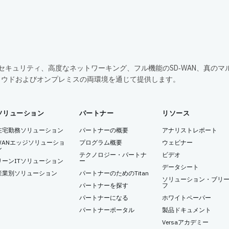
包括的なセキュリティ、高度なネットワーキング、フル機能のSD‑WAN、真のマ
ラウドおよびオンプレミスの両環境を通じて提供します。
ソリューション
パートナー
リソース
在宅勤務ソリューション
パートナーの概要
アナリストレポート
WANエッジソリューショ
プログラム概要
ウェビナー
ン
テクノロジー・パートナ
ビデオ
リーンITソリューション
ー
データシート
産業別ソリューション
パートナーのためのTitan
ソリューション・ブリ
パートナーを探す
フ
パートナーになる
ホワイトペーパー
パートナーポータル
製品ドキュメント
Versaアカデミー