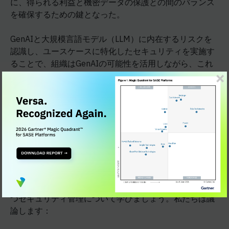
に、得られる利益と機密データの保護との間のバランス
を確保するための鍵となった。
GenAIと大規模言語モデル（LLM）に内在するリスクを
認識し、ユースケースに特化したセキュリティを実施す
ることで、組織はGenAIの可能性を活用しながら、これ
らのツールの広範な使用によって引き起こされるサイバ
ーセキュリティリスクを最小限に抑えるというバランス
を取ることができる。プロアクティブなアプローチを採
用することで、知的財産の盗難やデータ漏洩を防ぐだけ
でなく、悪意のある悪用に対するレジリエンスを強化す
ることができる。
このウェビナーに参加し、GenAIがデータを危険にさら
すさまざまな方法と、ユーザーの生産性に影響を与える
ことなくデータ漏洩を防ぎ、リスクを軽減するのに役立
つセキュリティ管理について学びましょう。私たちは議
論します：