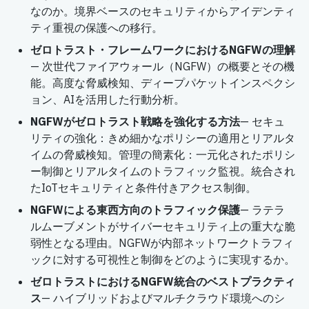
なのか。境界ベースのセキュリティからアイデンティ
ティ重視の保護への移行。
ゼロトラスト・フレームワークにおけるNGFWの理解
— 次世代ファイアウォール（NGFW）の概要とその機
能。高度な脅威検知、ディープパケットインスペクシ
ョン、AIを活用した行動分析。
NGFWがゼロトラスト戦略を強化する方法
— セキュ
リティの強化：きめ細かなポリシーの適用とリアルタ
イムの脅威検知。管理の簡素化：一元化されたポリシ
ー制御とリアルタイムのトラフィック監視。統合され
たIoTセキュリティと条件付きアクセス制御。
NGFWによる東西方向のトラフィック保護
— ラテラ
ルムーブメントがサイバーセキュリティ上の重大な脆
弱性となる理由。NGFWが内部ネットワークトラフィ
ックに対する可視性と制御をどのように実現するか。
ゼロトラストにおけるNGFW統合のベストプラクティ
ス
— ハイブリッドおよびマルチクラウド環境へのシ