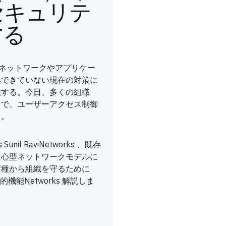
セキュリテ
する
) は、過去のネットワークやアプリケー
処できていない現在の対策に
供する。今日、多くの組織
とで、ユーザーアクセス制御
る。
nil RaviNetworks 、既存
中心型ネットワークモデルに
変種から組織を守るために
能Networks 解説しま