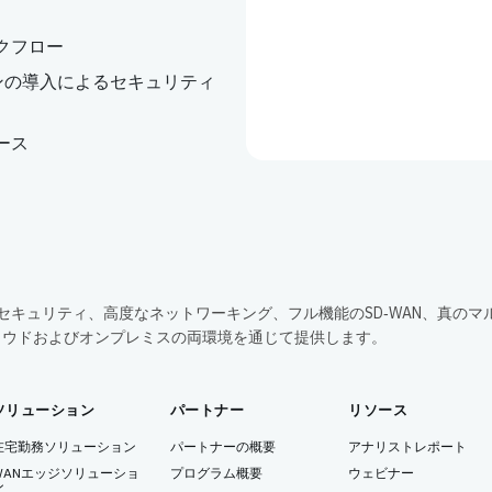
クフロー
リューションの導入によるセキュリティ
ース
包括的なセキュリティ、高度なネットワーキング、フル機能のSD‑WAN、真のマ
ラウドおよびオンプレミスの両環境を通じて提供します。
ソリューション
パートナー
リソース
在宅勤務ソリューション
パートナーの概要
アナリストレポート
WANエッジソリューショ
プログラム概要
ウェビナー
ン