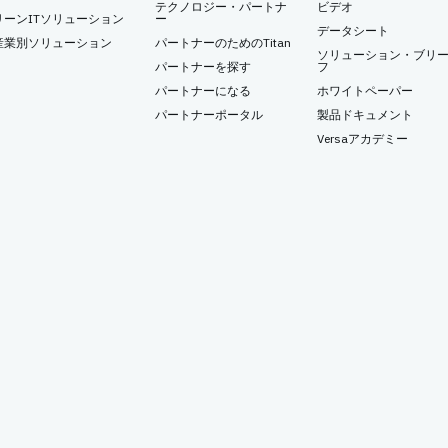
テクノロジー・パートナ
ビデオ
リーンITソリューション
ー
データシート
産業別ソリューション
パートナーのためのTitan
ソリューション・ブリ
パートナーを探す
フ
パートナーになる
ホワイトペーパー
パートナーポータル
製品ドキュメント
Versaアカデミー