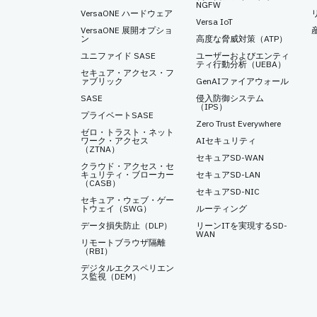
NGFW
VersaONE ハードウェア
Versa IoT
VersaONE 展開オプショ
ン
高度な脅威対策（ATP）
ユニファイド SASE
ユーザーおよびエンティ
ティ行動分析（UEBA）
セキュア・アクセス・フ
ァブリック
GenAIファイアウォール
SASE
侵入防御システム
（IPS）
プライベートSASE
Zero Trust Everywhere
ゼロ・トラスト・ネット
ワーク・アクセス
AIセキュリティ
（ZTNA）
セキュアSD-WAN
クラウド・アクセス・セ
キュリティ・ブローカー
セキュアSD-LAN
（CASB）
セキュアSD-NIC
セキュア・ウェブ・ゲー
トウェイ（SWG）
ルーティング
データ損失防止（DLP）
リーンITを実現するSD-
WAN
リモートブラウザ隔離
（RBI）
デジタルエクスペリエン
ス監視（DEM）