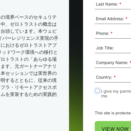
Last Name:
*
来の境界ベースのセキュリテ
Email Address:
*
る中、ゼロトラストの概念は
て台頭しています。本ウェビ
Phone:
*
する：サイバーレジリエンス実現の手
面におけるゼロトラストアプ
Job Title:
リッドワーク環境への移行と
ゼロトラストの「あらゆる場
Company Name:
ります。元ガートナーアナリ
、本セッションでは実世界の
Country:
*
解明するとともに、従来の境
ンフラ・リモートアクセスポ
I give my permi
イムを実装するための実践的
me.
This site is prote
VIEW NOW