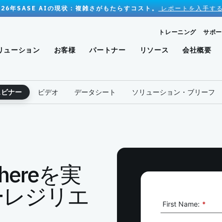
026年SASE AIの現状：複雑さがもたらすコスト。
レポートを入手する
トレーニング
サポー
リューション
お客様
パートナー
リソース
会社概要
ェビナー
ビデオ
データシート
ソリューション・ブリーフ
ywhereを実
ーレジリエ
First Name:
*