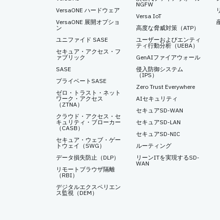
NGFW
VersaONE ハードウェア
Versa IoT
VersaONE 展開オプショ
ン
高度な脅威対策（ATP）
ユニファイド SASE
ユーザーおよびエンティ
ティ行動分析（UEBA）
セキュア・アクセス・フ
ァブリック
GenAIファイアウォール
SASE
侵入防御システム
（IPS）
プライベートSASE
Zero Trust Everywhere
ゼロ・トラスト・ネット
ワーク・アクセス
AIセキュリティ
（ZTNA）
セキュアSD-WAN
クラウド・アクセス・セ
キュリティ・ブローカー
セキュアSD-LAN
（CASB）
セキュアSD-NIC
セキュア・ウェブ・ゲー
トウェイ（SWG）
ルーティング
データ損失防止（DLP）
リーンITを実現するSD-
WAN
リモートブラウザ隔離
（RBI）
デジタルエクスペリエン
ス監視（DEM）