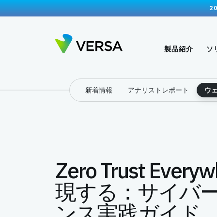
2
製品紹介
ソ
新着情報
アナリストレポート
ウ
Zero Trust Ever
現する：サイバ
ンス実践ガイド