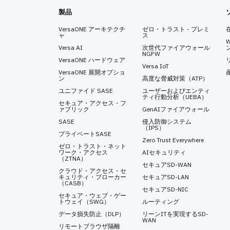
製品
VersaONE アーキテクチ
ゼロ・トラスト - プレミ
ャ
ス
Versa AI
次世代ファイアウォール
NGFW
VersaONE ハードウェア
Versa IoT
VersaONE 展開オプショ
ン
高度な脅威対策（ATP）
ユニファイド SASE
ユーザーおよびエンティ
ティ行動分析（UEBA）
セキュア・アクセス・フ
ァブリック
GenAIファイアウォール
SASE
侵入防御システム
（IPS）
プライベートSASE
Zero Trust Everywhere
ゼロ・トラスト・ネット
ワーク・アクセス
AIセキュリティ
（ZTNA）
セキュアSD-WAN
クラウド・アクセス・セ
キュリティ・ブローカー
セキュアSD-LAN
（CASB）
セキュアSD-NIC
セキュア・ウェブ・ゲー
トウェイ（SWG）
ルーティング
データ損失防止（DLP）
リーンITを実現するSD-
WAN
リモートブラウザ隔離