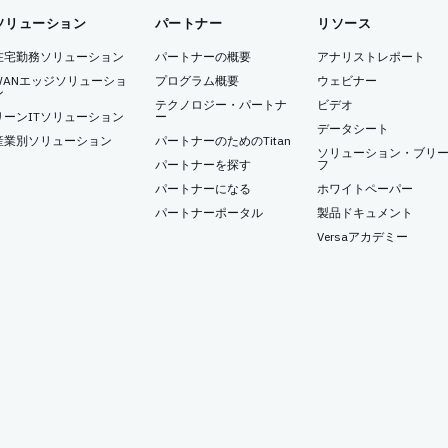
ソリューション
パートナー
リソース
在宅勤務ソリューション
パートナーの概要
アナリストレポート
WANエッジソリューショ
プログラム概要
ウェビナー
ン
テクノロジー・パートナ
ビデオ
リーンITソリューション
ー
データシート
産業別ソリューション
パートナーのためのTitan
ソリューション・ブリ
パートナーを探す
フ
パートナーになる
ホワイトペーパー
パートナーポータル
製品ドキュメント
Versaアカデミー