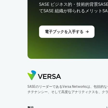
SASE ビジネス的・技術的背景SA
てSASE 組織が得られるメリットS
電子ブックを入手する
SASEのリーダーであるVersa Networksは、
チテナンシー、そして高度なアナリティクスを、ク
製品