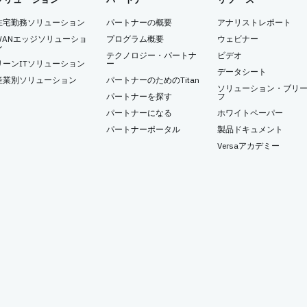
在宅勤務ソリューション
パートナーの概要
アナリストレポート
WANエッジソリューショ
プログラム概要
ウェビナー
ン
テクノロジー・パートナ
ビデオ
リーンITソリューション
ー
データシート
産業別ソリューション
パートナーのためのTitan
ソリューション・ブリ
パートナーを探す
フ
パートナーになる
ホワイトペーパー
パートナーポータル
製品ドキュメント
Versaアカデミー