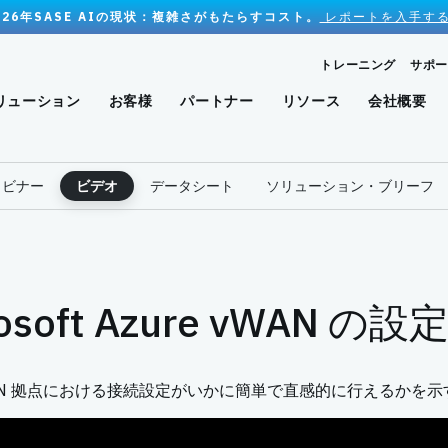
026年SASE AIの現状：複雑さがもたらすコスト。
レポートを入手する
トレーニング
サポー
リューション
お客様
パートナー
リソース
会社概要
ェビナー
ビデオ
データシート
ソリューション・ブリーフ
osoft Azure vWAN の設
ecure SD-WAN 拠点における接続設定がいかに簡単で直感的に行える