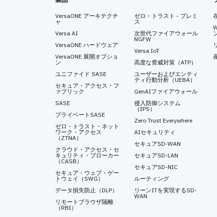
VersaONE アーキテクチ
ゼロ・トラスト - プレミ
ャ
ス
Versa AI
次世代ファイアウォール
NGFW
VersaONE ハードウェア
Versa IoT
VersaONE 展開オプショ
ン
高度な脅威対策（ATP）
ユニファイド SASE
ユーザーおよびエンティ
ティ行動分析（UEBA）
セキュア・アクセス・フ
ァブリック
GenAIファイアウォール
SASE
侵入防御システム
（IPS）
プライベートSASE
Zero Trust Everywhere
ゼロ・トラスト・ネット
ワーク・アクセス
AIセキュリティ
（ZTNA）
セキュアSD-WAN
クラウド・アクセス・セ
キュリティ・ブローカー
セキュアSD-LAN
（CASB）
セキュアSD-NIC
セキュア・ウェブ・ゲー
トウェイ（SWG）
ルーティング
データ損失防止（DLP）
リーンITを実現するSD-
WAN
リモートブラウザ隔離
（RBI）