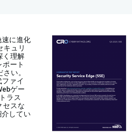
急速に進化
セキュリ
深く理解
レポート
ださい。
代ファイ
ebゲー
ロトラス
クセスな
紹介してい