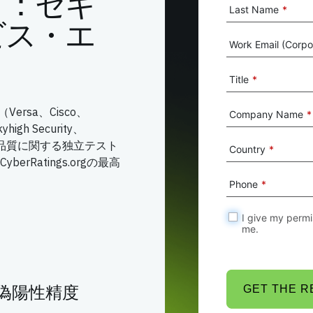
ト：セキ
Last Name
*
ビス・エ
Work Email (Corpor
Title
*
ersa、Cisco、
Company Name
*
yhigh Security、
御品質に関する独立テスト
Country
*
rRatings.orgの最高
Phone
*
I give my permi
me.
偽陽性精度
GET THE 