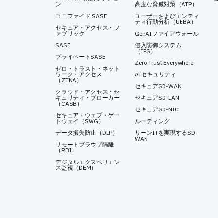
ン
高度な脅威対策（ATP）
ユニファイド SASE
ユーザーおよびエンティ
ティ行動分析（UEBA）
セキュア・アクセス・フ
ァブリック
GenAIファイアウォール
SASE
侵入防御システム
（IPS）
プライベートSASE
Zero Trust Everywhere
ゼロ・トラスト・ネット
ワーク・アクセス
AIセキュリティ
（ZTNA）
セキュアSD-WAN
クラウド・アクセス・セ
キュリティ・ブローカー
セキュアSD-LAN
（CASB）
セキュアSD-NIC
セキュア・ウェブ・ゲー
トウェイ（SWG）
ルーティング
データ損失防止（DLP）
リーンITを実現するSD-
WAN
リモートブラウザ隔離
（RBI）
デジタルエクスペリエン
ス監視（DEM）