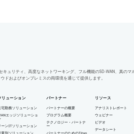
包括的なセキュリティ、高度なネットワーキング、フル機能のSD‑WAN、真のマ
ラウドおよびオンプレミスの両環境を通じて提供します。
ソリューション
パートナー
リソース
在宅勤務ソリューション
パートナーの概要
アナリストレポート
WANエッジソリューショ
プログラム概要
ウェビナー
ン
テクノロジー・パートナ
ビデオ
リーンITソリューション
ー
データシート
産業別ソリューション
パートナーのためのTitan