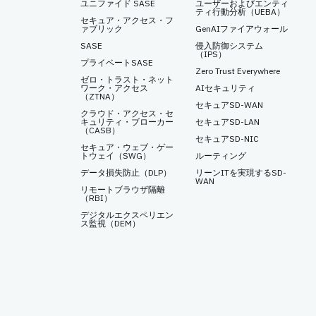
ユニファイド SASE
ユーザーおよびエンティ
ティ行動分析（UEBA）
セキュア・アクセス・フ
ァブリック
GenAIファイアウォール
SASE
侵入防御システム
（IPS）
プライベートSASE
Zero Trust Everywhere
ゼロ・トラスト・ネット
ワーク・アクセス
AIセキュリティ
（ZTNA）
セキュアSD-WAN
クラウド・アクセス・セ
キュリティ・ブローカー
セキュアSD-LAN
（CASB）
セキュアSD-NIC
セキュア・ウェブ・ゲー
トウェイ（SWG）
ルーティング
データ損失防止（DLP）
リーンITを実現するSD-
WAN
リモートブラウザ隔離
（RBI）
デジタルエクスペリエン
ス監視（DEM）