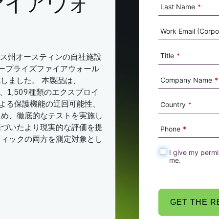
ァイアウォ
Last Name
*
ト
Work Email (Corpor
Title
*
はテキサス州オースティンの自社施設
エンタープライズファイアウォール
施しました。 本製品は、
Company Name
*
対応、1,509種類のエクスプロイ
による保護機能の迂回可能性、
Country
*
ため、徹底的なテストを実施し
基づいたより現実的な評価を提
Phone
*
フィックの両方を測定対象とし
I give my permi
me.
GET THE 