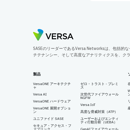
SASEのリーダーであるVersa Networksは、
チテナンシー、そして高度なアナリティクスを、ク
製品
VersaONE アーキテクチ
ゼロ・トラスト - プレミ
ャ
ス
Versa AI
次世代ファイアウォール
NGFW
VersaONE ハードウェア
Versa IoT
VersaONE 展開オプショ
ン
高度な脅威対策（ATP）
ユニファイド SASE
ユーザーおよびエンティ
ティ行動分析（UEBA）
セキュア・アクセス・フ
ァブリック
GenAIファイアウォール