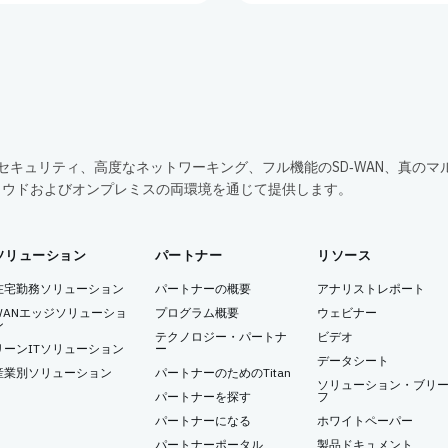
包括的なセキュリティ、高度なネットワーキング、フル機能のSD‑WAN、真のマ
ラウドおよびオンプレミスの両環境を通じて提供します。
ソリューション
パートナー
リソース
在宅勤務ソリューション
パートナーの概要
アナリストレポート
WANエッジソリューショ
プログラム概要
ウェビナー
ン
テクノロジー・パートナ
ビデオ
リーンITソリューション
ー
データシート
産業別ソリューション
パートナーのためのTitan
ソリューション・ブリ
パートナーを探す
フ
パートナーになる
ホワイトペーパー
パートナーポータル
製品ドキュメント