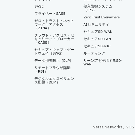
SASE
侵入防御システム
（IPS）
プライベートSASE
Zero Trust Everywhere
ゼロ・トラスト・ネット
ワーク・アクセス
AIセキュリティ
（ZTNA）
セキュアSD-WAN
クラウド・アクセス・セ
キュリティ・ブローカー
セキュアSD-LAN
（CASB）
セキュアSD-NIC
セキュア・ウェブ・ゲー
トウェイ（SWG）
ルーティング
データ損失防止（DLP）
リーンITを実現するSD-
WAN
リモートブラウザ隔離
（RBI）
デジタルエクスペリエン
ス監視（DEM）
Versa Networks、V