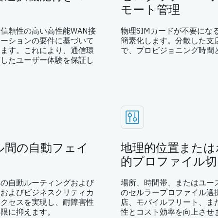
モート管理
信頼性の高い高性能WAN接
物理SIMカードが不要にな
ケーションの要件に基づいて
簡素化します。分散した支店
します。これにより、通信環
で、プロビジョニング時間
貫したユーザー体験を保証し
ル間の自動フェイ
地理的位置または
的プロファイル切
への自動ルーティングおよび
場所、時間帯、またはユー
ドおよびビジネスクリティカ
のセルラープロファイル選
アクセスを実現し、耐障害性
店、モバイルフリート、ま
小限に抑えます。
性とコスト効率を向上させ