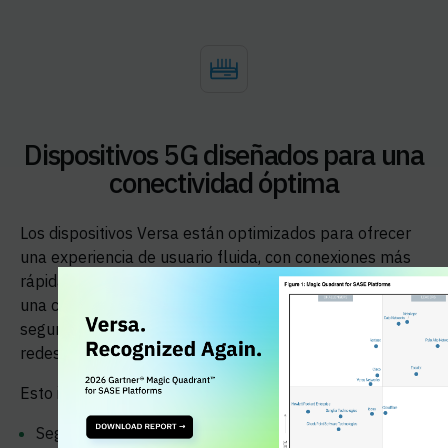
Dispositivos 5G diseñados para una
conectividad óptima
Los dispositivos Versa están optimizados para ofrecer
una experiencia de usuario fluida, con conexiones más
rápidas, mayor capacidad de usuarios y dispositivos, y
una cobertura más fiable. SASE Versa ofrecen la
seguridad más granular y sensible al contexto para
redes 5G altamente distribuidas.
Esto incluye:
Seguridad 5G integrada