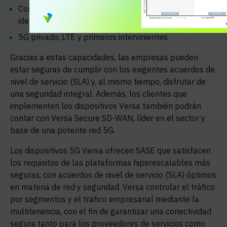
Correlación en tiempo real de las amenazas a los
identificadores 5G
5G privado, LTE y primeros intervinientes
Gracias a estas capacidades, las empresas pueden
estar seguras de cumplir con los exigentes acuerdos de
nivel de servicio (SLA) y, al mismo tiempo, disfrutar de
una seguridad integral. Además, los clientes que
implementen los dispositivos Versa también podrán
contar con Versa Secure SD-WAN, líder en el sector y
base de una potente red 5G.
Los dispositivos 5G Versa ofrecen SASE que satisfacen
los requisitos de las plataformas hiperescalables más
seguras, con acuerdos de nivel de servicio (SLA) óptimos
en materia de red y seguridad. Versa controlar el tráfico
por segmentos y el tráfico empresarial mediante la
multitenencia, con el fin de garantizar una conectividad
segura tanto para los proveedores de servicios como